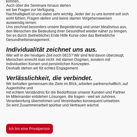
können.
Auch über die Seminare hinaus stehen
wir bei Fragen zur Verfügung.
Nachhaltigkeit ist uns dabei sehr wichtig. Jeder der zu uns kommt soll sich
wohl fühlen, Fragen stellen und keine starren Vorgehensweisen
auswendig lernen.
Uns zeichnet besonders unsere Begeisterung und unser Idealismus aus,
den Menschen die Bedeutung ihrer Gesundheit wieder näher zu bringen.
Sei es durch (betriebliche) Erste Hilfe Kurse oder das Betriebliche
Gesundheitsmanagement.
Individualität zeichnet uns aus.
Wer will in der heutigen Zeit noch 0815? Wir sind fest davon überzeugt,
Menschen erreicht man nicht mit starren Dogmen, sondern mit
individuellen Kursen und persönlichen Konzepten.
Deshalb stehen wir für echtes Engagement.
Verlässlichkeit, die verbindet.
Wir behalten gemeinsam die Ziele im Blick, arbeiten partnerschaftlich, auf
Augenhöhe und
mit echtem Verständnis für die Bedürfnisse unserer Kunden und Partner.
Im Miteinander entstehen Lösungen, die tragen - weil wir zuhören,
Verantwortung übernehmen und Vereinbartes konsequent umsetzen.
So wird Zusammenarbeit spürbar und Vertrauen wächst.
Ich bin eine Privatperson