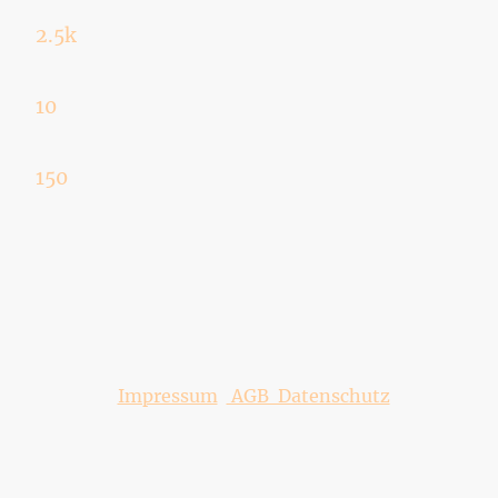
2.5k
Teilnehmer
10
Jahre Erfahrung
150
Kurse angeboten
©Consulting + Training Dörfler
GmbH. Alle Rechte vorbehalten.
Impressum
AGB Datenschutz