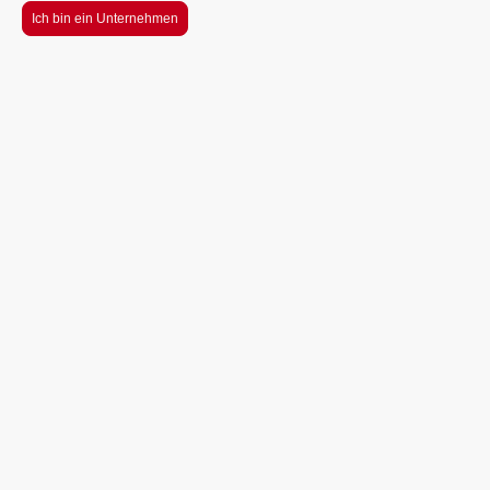
Ich bin ein Unternehmen
Consulting + Training Dörfler
GmbH
… ein Partner, der
Sicherheit, Gesundheit und
Qualität in Ihrem